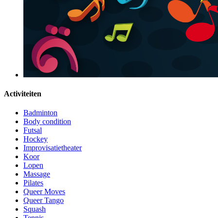
Activiteiten
Badminton
Body condition
Futsal
Hockey
Improvisatietheater
Koor
Lopen
Massage
Pilates
Queer Moves
Queer Tango
Squash
Tennis