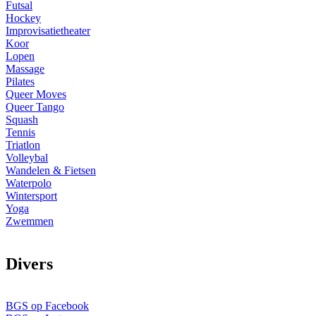
Futsal
Hockey
Improvisatietheater
Koor
Lopen
Massage
Pilates
Queer Moves
Queer Tango
Squash
Tennis
Triatlon
Volleybal
Wandelen & Fietsen
Waterpolo
Wintersport
Yoga
Zwemmen
D
ivers
BGS op Facebook