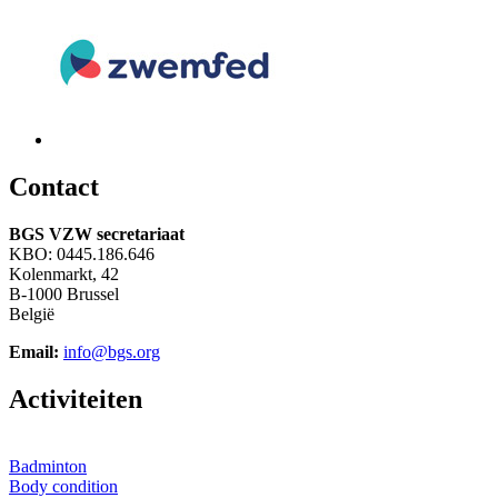
C
ontact
BGS VZW secretariaat
KBO: 0445.186.646
Kolenmarkt, 42
B-1000 Brussel
België
Email:
info@bgs.org
A
ctiviteiten
Badminton
Body condition