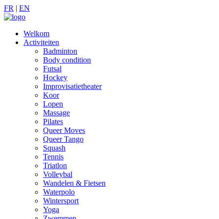
FR
|
EN
Welkom
Activiteiten
Badminton
Body condition
Futsal
Hockey
Improvisatietheater
Koor
Lopen
Massage
Pilates
Queer Moves
Queer Tango
Squash
Tennis
Triatlon
Volleybal
Wandelen & Fietsen
Waterpolo
Wintersport
Yoga
Zwemmen