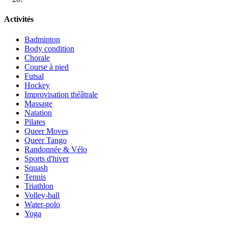
Activités
Badminton
Body condition
Chorale
Course à pied
Futsal
Hockey
Improvisation théâtrale
Massage
Natation
Pilates
Queer Moves
Queer Tango
Randonnée & Vélo
Sports d'hiver
Squash
Tennis
Triathlon
Volley-ball
Water-polo
Yoga