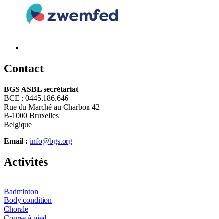
C
ontact
BGS ASBL secrétariat
BCE : 0445.186.646
Rue du Marché au Charbon 42
B-1000 Bruxelles
Belgique
Email :
info@bgs.org
A
ctivités
Badminton
Body condition
Chorale
Course à pied