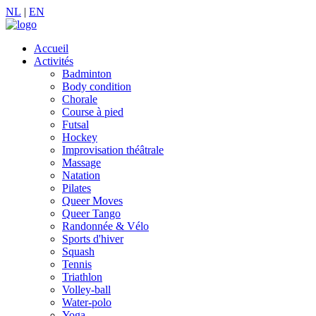
NL
|
EN
Accueil
Activités
Badminton
Body condition
Chorale
Course à pied
Futsal
Hockey
Improvisation théâtrale
Massage
Natation
Pilates
Queer Moves
Queer Tango
Randonnée & Vélo
Sports d'hiver
Squash
Tennis
Triathlon
Volley-ball
Water-polo
Yoga