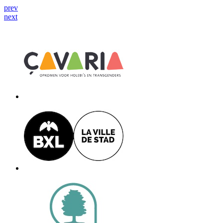
prev
next