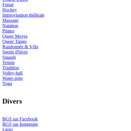
Futsal
Hockey
Improvisation théâtrale
Massage
Natation
Pilates
Queer Moves
Queer Tango
Randonnée & Vélo
Sports d'hiver
Squash
Tennis
Triathlon
Volley-ball
Water-polo
Yoga
D
ivers
BGS sur Facebook
BGS sur Instagram
Liens