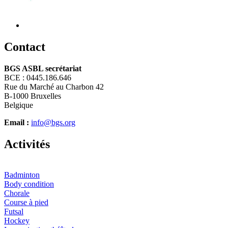
C
ontact
BGS ASBL secrétariat
BCE : 0445.186.646
Rue du Marché au Charbon 42
B-1000 Bruxelles
Belgique
Email :
info@bgs.org
A
ctivités
Badminton
Body condition
Chorale
Course à pied
Futsal
Hockey