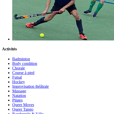
Activités
Badminton
Body condition
Chorale
Course à pied
Futsal
Hockey
Improvisation théâtrale
Massage
Natation
Pilates
Queer Moves
Queer Tango
Randonnée & Vélo