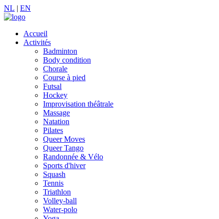
NL
|
EN
Accueil
Activités
Badminton
Body condition
Chorale
Course à pied
Futsal
Hockey
Improvisation théâtrale
Massage
Natation
Pilates
Queer Moves
Queer Tango
Randonnée & Vélo
Sports d'hiver
Squash
Tennis
Triathlon
Volley-ball
Water-polo
Yoga