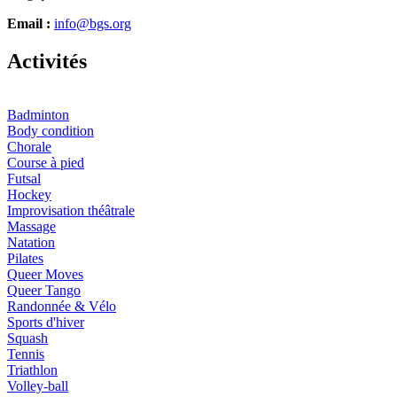
Email :
info@bgs.org
A
ctivités
Badminton
Body condition
Chorale
Course à pied
Futsal
Hockey
Improvisation théâtrale
Massage
Natation
Pilates
Queer Moves
Queer Tango
Randonnée & Vélo
Sports d'hiver
Squash
Tennis
Triathlon
Volley-ball