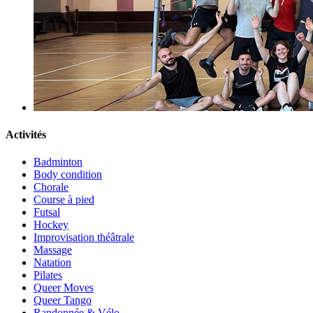
Activités
Badminton
Body condition
Chorale
Course à pied
Futsal
Hockey
Improvisation théâtrale
Massage
Natation
Pilates
Queer Moves
Queer Tango
Randonnée & Vélo