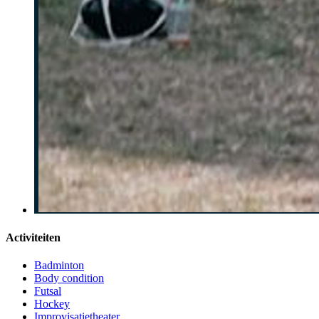
Activiteiten
Badminton
Body condition
Futsal
Hockey
Improvisatietheater