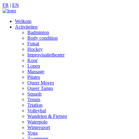
FR
|
EN
Welkom
Activiteiten
Badminton
Body condition
Futsal
Hockey
Improvisatietheater
Koor
Lopen
Massage
Pilates
Queer Moves
Queer Tango
Squash
Tennis
Triatlon
Volleybal
Wandelen & Fietsen
Waterpolo
Wintersport
Yoga
Zwemmen