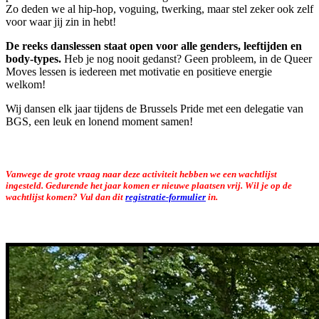
Zo deden we al hip-hop, voguing, twerking, maar stel zeker ook zelf
voor waar jij zin in hebt!
De reeks danslessen staat open voor alle genders, leeftijden en
body-types.
Heb je nog nooit gedanst? Geen probleem, in de Queer
Moves lessen is iedereen met motivatie en positieve energie
welkom!
Wij dansen elk jaar tijdens de Brussels Pride met een delegatie van
BGS, een leuk en lonend moment samen!
Vanwege de grote vraag naar deze activiteit hebben we een wachtlijst
ingesteld. Gedurende het jaar komen er nieuwe plaatsen vrij. Wil je op de
wachtlijst komen? Vul dan dit
registratie-formulier
in.