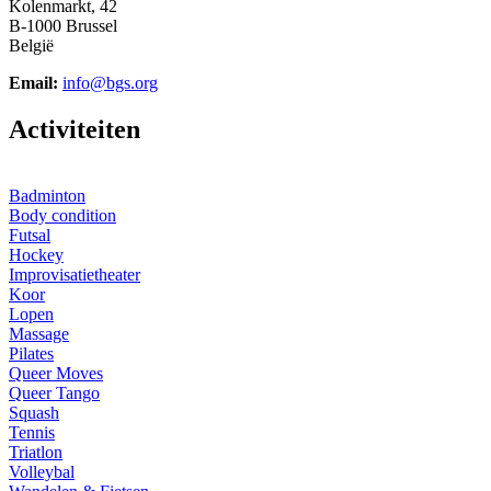
Kolenmarkt, 42
B-1000 Brussel
België
Email:
info@bgs.org
A
ctiviteiten
Badminton
Body condition
Futsal
Hockey
Improvisatietheater
Koor
Lopen
Massage
Pilates
Queer Moves
Queer Tango
Squash
Tennis
Triatlon
Volleybal