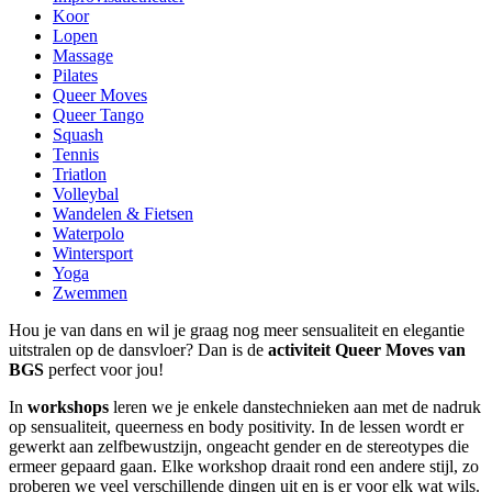
Koor
Lopen
Massage
Pilates
Queer Moves
Queer Tango
Squash
Tennis
Triatlon
Volleybal
Wandelen & Fietsen
Waterpolo
Wintersport
Yoga
Zwemmen
Hou je van dans en wil je graag nog meer sensualiteit en elegantie
uitstralen op de dansvloer? Dan is de
activiteit Queer Moves van
BGS
perfect voor jou!
In
workshops
leren we je enkele danstechnieken aan met de nadruk
op sensualiteit, queerness en body positivity. In de lessen wordt er
gewerkt aan zelfbewustzijn, ongeacht gender en de stereotypes die
ermeer gepaard gaan. Elke workshop draait rond een andere stijl, zo
proberen we veel verschillende dingen uit en is er voor elk wat wils.